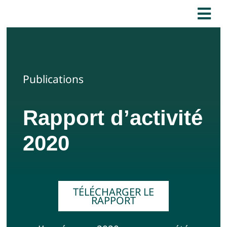
Passer
Tog
au
Nav
contenu
Accueil
Publications
Qui sommes-nous ?
Rapport d’activité
Nos interventions
2020
Nos Ressources
Contactez-nous !
TÉLÉCHARGER LE
RAPPORT
J’adhère