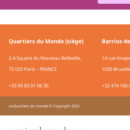
Quartiers du Monde (siège)
Barrios d
2-4 Square du Nouveau Belleville,
14 rue Knap
75 020 Paris – FRANCE
1030 Bruxel
+33 09 83 01 06 30
+32 474 106 
ovQuartiers du monde © Copyright 2022