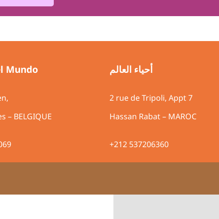
el Mundo
أحياء العالم
en,
2 rue de Tripoli, A
les – BELGIQUE
Hassan Rabat – MAROC
069
+212 537206360