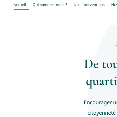
Accueil
Qui sommes-nous ?
Nos interventions
No
De tou
quart
Encourager un
citoyenneté