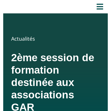
Passer
Tog
au
Nav
contenu
Accueil
Actualités
Qui sommes-nous ?
2ème session de
Nos interventions
formation
Nos Ressources
destinée aux
Contactez-nous !
associations
GAR
J’adhère