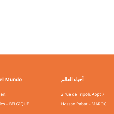
del Mundo
أحياء العالم
pen,
2 rue de Tripoli, 
lles – BELGIQUE
Hassan Rabat – MAROC