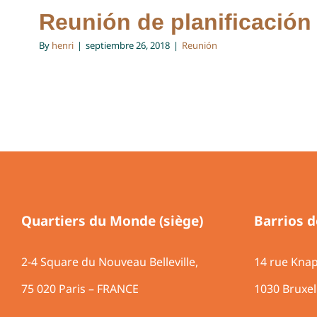
Reunión de planificación
By
henri
|
septiembre 26, 2018
|
Reunión
Quartiers du Monde (siège)
Barrios 
2-4 Square du Nouveau Belleville,
14 rue Kna
75 020 Paris – FRANCE
1030 Bruxe