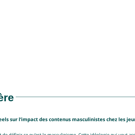
ère
reels sur l’impact des contenus masculinistes chez les jeu
 définir ce qu’est le masculinisme. Cette idéologie qui veut asse