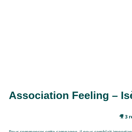
Association Feeling – Is
🎥 3 
Pour commencer cette campagne, il nous semblait important de